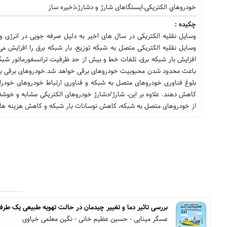
خودروهاي الکتریکی،ایستگاهای شارژ و دشارژ،ذخیره ساز
چکیده :
وسایل نقلیه الکتریکی در سال های اخیر به دلیل صرفه جویی در انرژی و و
وسایل نقلیه الکتریکی متصل به شبکه توزیع، بار شبکه برق را افزایش م
افزایش بار شبکه برق، تلفات خط و بیش از حد ظرفیت ترانسفورماتور شبک
باعث محدود شدن محبوبیت خودروهای برقی خواهد شد.خودروهای برقی با قاب
بلوغ فناوری خودروهای متصل به شبکه و فناوری ارتباط خودروهای خودران،
کاهش دهند. علاوه بر این، شارژ/دشارژ خودروهای الکتریکی مشابه و خوشه
از خودروهای متصل به شبکه، کاهش نوسانات بار شبکه و کاهش هزینه های
بررسی تاثیر دما و تغییر چیدمان در حالت تهویه طبیعی یک طرفه 
عسگر مینایی - حسین عظیم خانی - نگین معلمی خیاوی