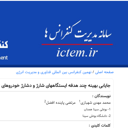
صفحه اصلی
/
نهمین کنفرانس بین المللی فناوری و مدیریت انرژی
جایابی بهینه چند هدفه ایستگاههای شارژ و دشارژ خودروهای ا
نویسندگان :
2
1
محمد مهدی شهبازی
مرتضی پاینده افضل
1- بوعلی سینا همدان
2- دانشگاه بوعلی سینا
کلمات کلیدی :