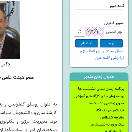
کلمه عبور
تصویر امنیتی
ثبت نام
ارسال مجدد ایمیل فعالسازی
فراموشی کلمه عبور
دکتر ا
جدول زمان بندی
عضو هیئت علمی
د
برنامه زمان بندی نشست ها
برنامه زمان بندی کارگاه های آموزشی
جدول زمانبدی نشست ها
به عنوان روسای کنفرانس و به
کنفرانس در یک نگاه
کارشناسان و دانشجویان سراسر 
دفترچه کنفرانس
بود. مدیریت انرژی و تکنولو
لینک ورود به نشست ها
متخصصان امر و سیاستگذاران 
لینک اختتامیه