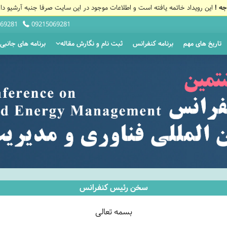
جه !
این رویداد خاتمه یافته است و اطلاعات موجود در این سایت صرفا جنبه آرشیو دار
69281
09215069281
تاریخ های مهم
برنامه کنفرانس
ثبت نام و نگارش مقاله
برنامه های جانبی
سخن رئیس کنفرانس
بسمه تعالی