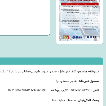
دبیرخانه هشتمین کنفرانس:
بابل، خیابان شهید طبرسی-خیابان سرداران 12، دانشگاه علوم و فنون مازندران
مسئول دبیرخانه
: هاجر محمدی نیا
تلفن
: 32191205-011
تلفن دبیرخانه:
32260298-011-09215069281
پست الکترونیکی
:
Ictem@ustmb.ac.ir