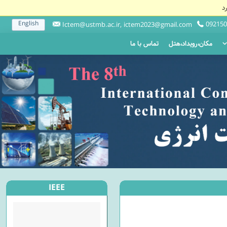
د
English
092150
Ictem@ustmb.ac.ir, ictem2023@gmail.com
مکان،رویداد،هتل
تماس با ما
IEEE