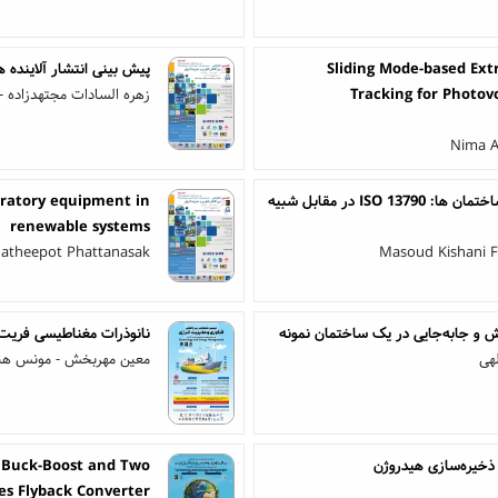
Sliding Mode-based Ex
پیش بینی انتشار آلاینده
Tracking for Photov
زهره السادات مجتهدزاده -
Nima A
تجزیه و تحلیل مقایسه ای روش های ارزیابی کارایی انرژی برای ساختمان ها: ISO 13790 در مقابل شبیه
oratory equipment in
renewable systems
Matheepot Phattanasak
Masoud Kishani F
ش و جابه‌جایی در یک ساختمان نمونه
نانوذرات مغناطیسی فریت روی ZnFe2O4: سنتز، شناسایی و بررسی فعالیت
لهی
معین مهربخش - مونس هنرم
ذخیره‌سازی هیدروژن
d Buck-Boost and Two
es Flyback Converter