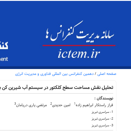
صفحه اصلی
/
دهمین کنفرانس بین المللی فناوری و مدیریت انرژی
تحلیل نقش مساحت سطح کلکتور در سیستم آب شیرین کن با من
نویسندگان :
3
2
1
فراز راستکار ابراهیم زاده
امین حدیدی
مرتضی یاری دریامان
1- سراسری تبریز
2- سراسری تبریز
3- سراسری تبریز