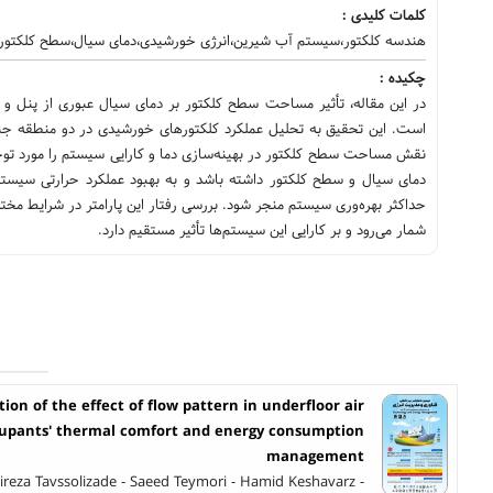
کلمات کلیدی :
هندسه کلکتور،سیستم آب شیرین،انرژی خورشیدی،دمای سیال،سطح کلکتور
چکیده :
در این مقاله، تأثیر مساحت سطح کلکتور بر دمای سیال عبوری از پنل و 
است. این تحقیق به تحلیل عملکرد کلکتورهای خورشیدی در دو منطقه جنوبی 
نقش مساحت سطح کلکتور در بهینه‌سازی دما و کارایی سیستم را مورد توجه 
دمای سیال و سطح کلکتور داشته باشد و به بهبود عملکرد حرارتی سیست
حداکثر بهره‌وری سیستم منجر شود. بررسی رفتار این پارامتر در شرایط مخت
شمار می‌رود و بر کارایی این سیستم‌ها تأثیر مستقیم دارد.
ion of the effect of flow pattern in underfloor air
cupants' thermal comfort and energy consumption
management
Alireza Tavssolizade - Saeed Teymori - Hamid Keshavarz -