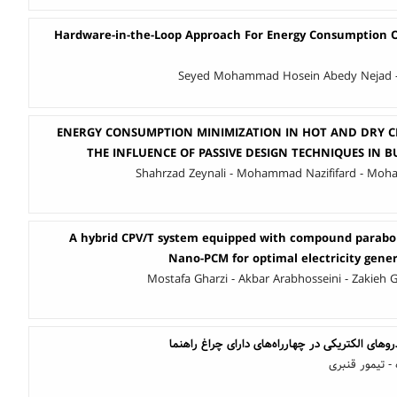
Hardware-in-the-Loop Approach For Energy Consumption O
Seyed Mohammad Hosein Abedy Nejad 
ENERGY CONSUMPTION MINIMIZATION IN HOT AND DRY C
THE INFLUENCE OF PASSIVE DESIGN TECHNIQUES IN 
Shahrzad Zeynali - Mohammad Nazififard - Mo
A hybrid CPV/T system equipped with compound parabol
Nano-PCM for optimal electricity gene
Mostafa Gharzi - Akbar Arabhosseini - Zakieh 
وهای الکتریکی در چهارراه‌های دارای چراغ راهنما
 - تیمور قنبری