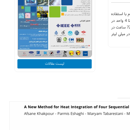
با استفاده
از رویه ی پاسخ سطحی (RSM) بررسی و بهینه سازی شد. اثرات دو فاکتور غلظت سوبسترا در محدوده20 تا 100 میلی لیتر و میزان آنزیم سلولاز در محدوده 0 تا 4 واحد در
میلی لیتر به عنوان متغیر بر تولید بوتانول ارزیابی شد. آزمایش هیدرولیز آنزیمی و تخمیر با حضور باکتری کلوستریدیوم استوبوتیلیکوم به صورت همزمان به مدت 72 ساعت در
انول تولیدی اندازه‌گیری شد. نتایج نشان داد حداکثر بوتانول در غلظت 60 میلی لیتر کاه گندم و 4 واحد در میلی لیتر
لیست مقالات
A New Method for Heat Integration of Four Sequential 
Afsane Khakpour - Parmis Eshaghi - Maryam Tabarestani 