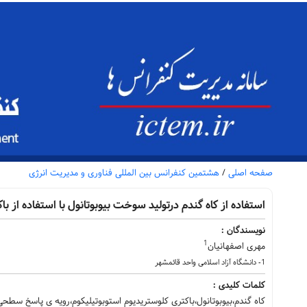
صفحه اصلی
/
هشتمین کنفرانس بین المللی فناوری و مدیریت انرژی
استفاده از کاه گندم درتولید سوخت بیوبوتانول با استفاده از ب
نویسندگان :
1
مهری اصفهانیان
1- دانشگاه آزاد اسلامی واحد قائمشهر
کلمات کلیدی :
کاه گندم،بیوبوتانول،‌باکتری کلوستریدیوم استوبوتیلیکوم،رویه ی پاسخ سطحی