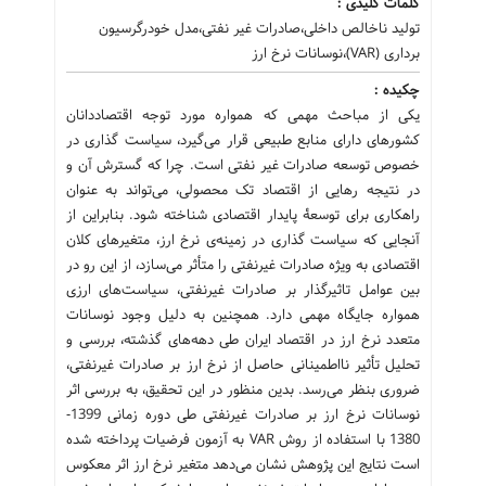
کلمات کلیدی :
تولید ناخالص داخلی،صادرات غیر نفتی،مدل خودرگرسیون
برداری (VAR)،نوسانات نرخ ارز
چکیده :
یکی از مباحث مهمی که همواره مورد توجه اقتصاددانان
کشورهای دارای منابع طبیعی قرار می‌گیرد، سیاست گذاری در
خصوص توسعه صادرات غیر نفتی است. چرا که گسترش آن و
در نتیجه رهایی از اقتصاد تک محصولی، می‌تواند به عنوان
راهکاری برای توسعۀ پایدار اقتصادی شناخته شود. بنابراین از
آنجایی که سیاست گذاری در زمینه‌ی نرخ ارز، متغیرهای کلان
اقتصادی به ویژه صادرات غیرنفتی را متأثر می‌سازد، از این رو در
بین عوامل تاثیرگذار بر صادرات غیرنفتی، سیاست‌های ارزی
همواره جایگاه مهمی دارد. همچنین به دلیل وجود نوسانات
متعدد نرخ ارز در اقتصاد ایران طی دهه‌های گذشته، بررسی و
تحلیل تأثیر نااطمینانی حاصل از نرخ ارز بر صادرات غیرنفتی،
ضروری بنظر می‌رسد. بدین منظور در این تحقیق، به بررسی اثر
نوسانات نرخ ارز بر صادرات غیرنفتی طی دوره زمانی 1399-
1380 با استفاده از روش VAR به آزمون فرضیات پرداخته شده
است نتایج این پژوهش نشان می‌دهد متغیر نرخ ارز اثر معکوس