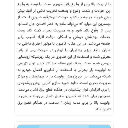
با اولویت بالا پس از وقوع بلایا ضروری است. با توجه به وقوع
اين حوادث و شدت وقوع و وسعت تخريب ناشي از آنها، پيش
بيني شرايط مواجه با بلايا و حوادث غيرمترقبه ضروري است. از
مهمترين اين موارد كه مي‌تواند مانع به خطر افتادن جان انسانها
پس از وقوع بلایا شود و به مديريت بحران كمك كند بحث
خدمات بهداشتي درماني و اسكان موقت افراد آسيب پذير
جامعه مي‌باشد. در این مقاله کامیون با موتور احتراق داخلی به
عنوان منبع انرژی پشتیبان با ارزش در حوادث پس از بلایا
معرفی شده و استفاده از این فناوری در یک ریزشبکه روستایی
بررسی شده است. هدف این مقاله حداکثر کردن توان تزریقی
به اولویت بار بحرانی با استفاده از فناوری اتصال خودرو به
شبکه می‌باشد. در این پژوهش اولویت بار با بیمارستان و مراکز
مدیریت بحران است. نتایج شبیه سازی کارایی روش پیشنهادی
را برای افزایش توان پشتیبان در هنگام قطع برق نشان می‌دهد.
همچنین بیان شده که کامیون احتراق داخلی می‌تواند بارهای با
اولویت بالا را برای مدت زمان 4 ساعت در هنگام قطع برق
تامین کنند.