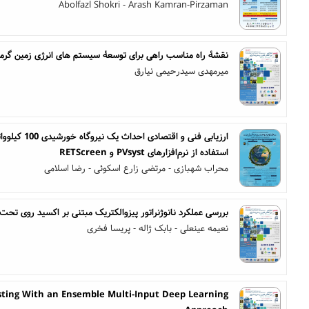
Abolfazl Shokri - Arash Kamran-Pirzaman
نقشۀ راه مناسب راهی برای توسعۀ سیستم های انرژی زمین گرما
میرمهدی سیدرحیمی نیارق
ارزیابی فنی و ا
استفاده از نرم‌افزارهای PVsyst و RETScreen
محراب شهبازی - مرتضی زارع اسکوئی - رضا اسلامی
بررسی عملکرد نانوژنراتور پیزوالکتریک مبتنی بر اکسید روی تح
نعیمه عینعلی - بابک ژاله - پریسا فخری
sting With an Ensemble Multi-Input Deep Learning