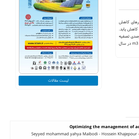
ارهای کاهش
کاهش یابد.
دسیر به منظور کاهش استحصال آب های زیر زمینی و مصرف بهینه آب، تصفیه خانه ای به ظرفیت m3/h 105 با راندمان 90 درصدی تصفیه
پساب حاصله احداث گردیده است تا با این اقدام علاوه بر کاهش برداشت آب از سفره های زیر زمینی، از ورود پساب صنعتی به محیط زیست به میزان m3 820,827 در سال
لیست مقالات
Optimizing the management of acid
Seyyed mohammad yahya Maibodi - Hossein Khajepour -