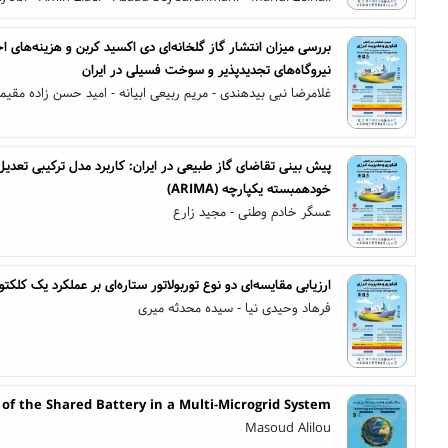
بررسی میزان انتشار گاز گلخانه‌ای دی اکسید کربن و هزینه‌های 
نیروگاه‌های تجدیدپذیر و سوخت فسیلی در ایران
غلامرضا نبی بیدهندی - مریم ربیعی ابیانه - امید حسن زاده مقیم
پیش بینی تقاضای گاز طبیعی در ایران: کاربرد مدل ترکیبی تعدیل
خودهمبسته یکپارچه (ARIMA)
عسگر خادم وطنی - مجید زارع
ارزیابی مقایسه‌ای دو نوع توربولاتور ستاره‌ای بر عملکرد یک کل
فرهاد وحیدی نیا - سیده محدثه میری
f the Shared Battery in a Multi-Microgrid System
Masoud Alilou