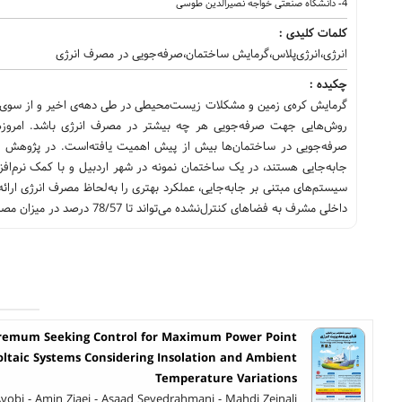
4- دانشگاه صنعتی خواجه نصیرالدین طوسی
کلمات کلیدی :
انرژی،انرژی‌پلاس،گرمایش ساختمان،صرفه‌جویی در مصرف انرژی
چکیده :
گرمایش کره‌ی زمین و مشکلات زیست‌محیطی در طی دهه‌ی اخیر و از سوی دی
روش‌هایی جهت صرفه‌جویی هر چه بیشتر در مصرف انرژی باشد. امروزه 
صرفه‌جویی در ساختمان‌ها بیش از پیش اهمیت یافته‌است. در پژوهش ح
جابه‌جایی هستند، در یک ساختمان نمونه در شهر اردبیل و با کمک نرم‌افزا
سیستم‌های مبتنی بر جابه‌جایی، عملکرد بهتری را به‌لحاظ مصرف انرژی ارائ
داخلی مشرف به فضاهای کنترل‌نشده می‌تواند تا 78/57 درصد در میزان مصرف انرژی صرفه‌جویی کند.
tremum Seeking Control for Maximum Power Point
oltaic Systems Considering Insolation and Ambient
Temperature Variations
yobi - Amin Ziaei - Asaad Seyedrahmani - Mahdi Zeinali