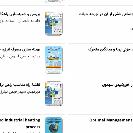
اجتماعی ناشی از آن در چرخه حیات
بررسی و شبیه‌سازی راهکا
فاطمه شعبانی - محمد جوا
ی
 جزئی پویا و میانگین متحرک
بهینه سازی مصرف انرژی ب
مهدی رحیمی اسرمی - علی
کتور خورشیدی سهموی
نقشۀ راه مناسب راهی برا
میرمهدی سیدرحیمی نیارق
d industrial heating
Optimal Management o
process